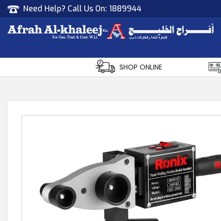
Need Help? Call Us On:
1889944
Afrah Al Khaleej
Gen Trad & Cont Co. Wll
SHOP ONLINE