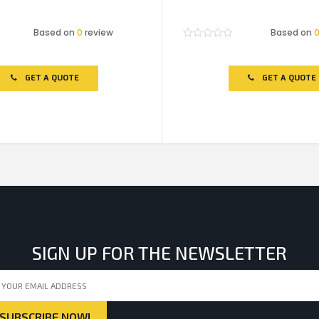
Based on
0
review
Based on
Rated
0
out
of
GET A QUOTE
GET A QUOTE
5
SIGN UP FOR THE NEWSLETTER