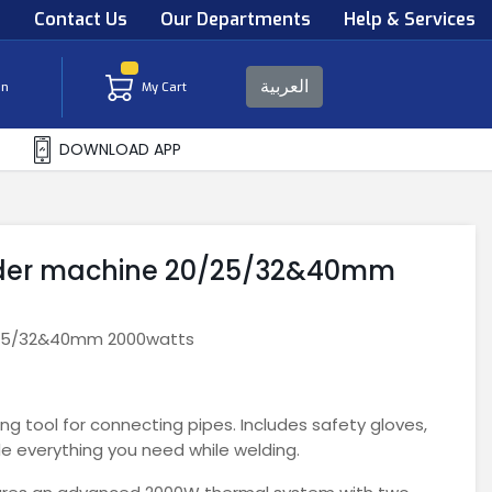
s
Contact Us
Our Departments
Help & Services
العربية
in
My Cart
DOWNLOAD APP
elder machine 20/25/32&40mm
0/25/32&40mm 2000watts
ng tool for connecting pipes. Includes safety gloves,
de everything you need while welding.