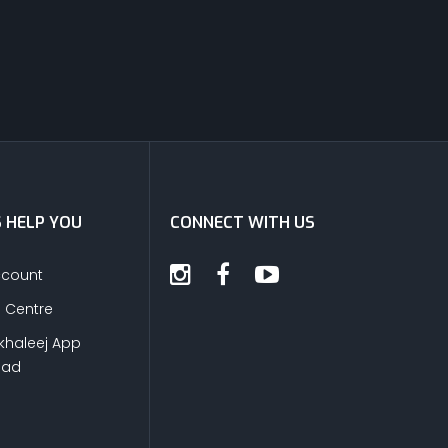
S HELP YOU
CONNECT WITH US
ccount
s Centre
khaleej App
oad