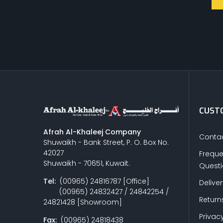
CUSTO
Afrah Al-Khaleej Company
Contac
Shuwaikh - Bank Street, P. O. Box No.
42027
Freque
Shuwaikh - 70651, Kuwait.
Quest
Tel:
(00965) 24816787 [Office]
Delive
(00965) 24832427 / 24842254 /
Return
24821428 [Showroom]
Privacy
Fax:
(00965) 24818438