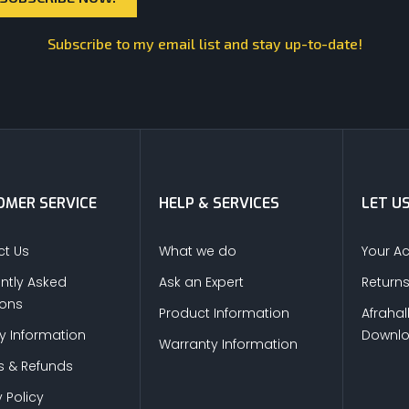
Subscribe to my email list and stay up-to-date!
MER SERVICE
HELP & SERVICES
LET U
t Us
What we do
Your A
ntly Asked
Ask an Expert
Return
ions
Product Information
Afrahal
ry Information
Downl
Warranty Information
s & Refunds
 Policy