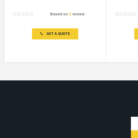
Based on
0
review
Rated
Rated
0
0
out
out
of
of
GET A QUOTE
5
5