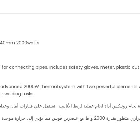
2&40mm 2000watts
l for connecting pipes. Includes safety gloves, meter, plastic c
n advanced 2000W thermal system with two powerful elements wh
ur welding tasks.
 لحام رونيكس أداة لحام عملية لربط الأنابيب . تشتمل علي قفازات أمان وعداد 
تتميز آلة لحام هذه بانها خفيفة الوزن بوزن 1 كجم بنظام حراري متطور بقدرة 2000 واط مع 