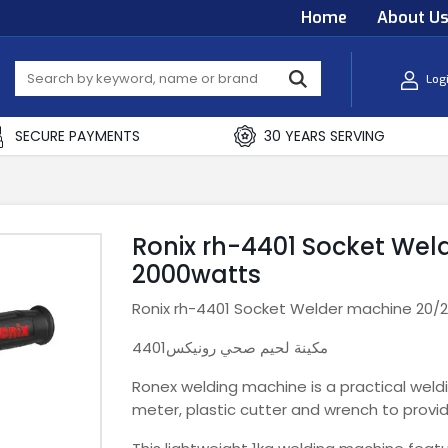
Home
About U
Log
SECURE PAYMENTS
30 YEARS SERVING
Ronix rh-4401 Socket W
2000watts
Ronix rh-4401 Socket Welder machine 2
4401مكينة لحيم صحي رونيكس
Ronex welding machine is a practical weldi
meter, plastic cutter and wrench to provi