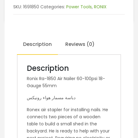
SKU:
1691850
Categories:
Power Tools
,
RONIX
Description
Reviews (0)
Description
Ronix Ra-1850 Air Nailer 60-100psi 18-
Gauge 55mm
دباسة مسمار هواء رونيكس
Ronex air stapler for installing nails. He
connects two pieces of a wooden
table to build a small shed in the
backyard. He is ready to help with your
next project. Requiring no electricity or