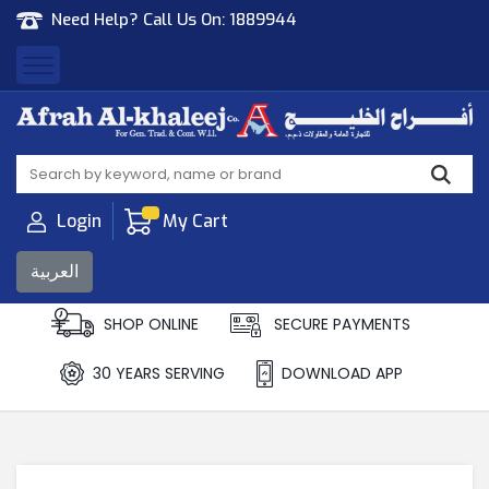
Need Help? Call Us On:
1889944
Afrah Al Khaleej
Gen Trad & Cont Co. Wll
Login
My Cart
العربية
SHOP ONLINE
SECURE PAYMENTS
30 YEARS SERVING
DOWNLOAD APP