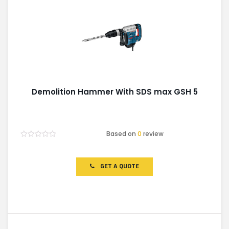
Demolition Hammer With SDS max GSH 5
Based on
0
review
Rated
0
out
of
GET A QUOTE
5