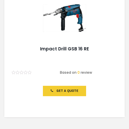
Impact Drill GSB 16 RE
Based on
0
review
Rated
0
out
of
GET A QUOTE
5