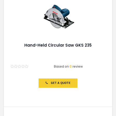
Hand-Held Circular Saw GKS 235
Based on
0
review
Rated
0
out
of
GET A QUOTE
5