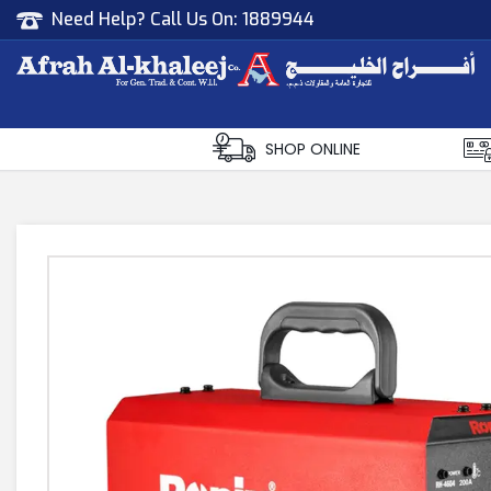
Need Help? Call Us On:
1889944
Afrah Al Khaleej
Gen Trad & Cont Co. Wll
SHOP ONLINE