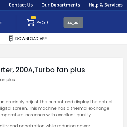
s
Contact Us
Our Departments
Help & Services
العربية
in
My Cart
DOWNLOAD APP
rter, 200A,Turbo fan plus
fan plus
n precisely adjust the current and display the actual
igital screen. This machine has a thermal exchange
mperature increases with excellent quality.
ality and penetration while reducing power