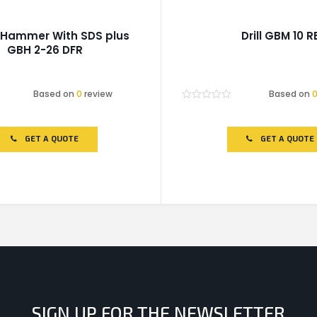
 Hammer With SDS plus
Drill GBM 10 R
GBH 2-26 DFR
Based on
0
review
Based on
Rated
0
out
of
GET A QUOTE
GET A QUOTE
5
SIGN UP FOR THE NEWSLETTER