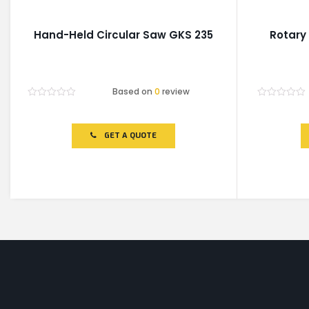
Hand-Held Circular Saw GKS 235
Rotary
Based on
0
review
Rated
Rated
0
0
out
out
of
of
GET A QUOTE
5
5