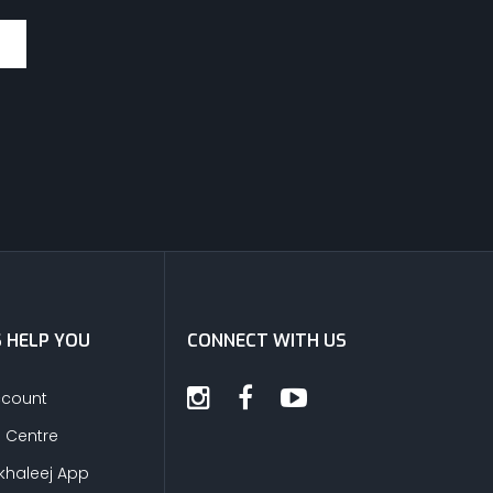
S HELP YOU
CONNECT WITH US
ccount
s Centre
khaleej App