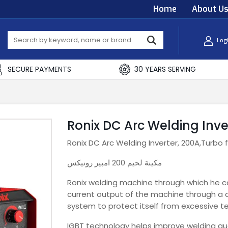
Home
About U
Log
SECURE PAYMENTS
30 YEARS SERVING
Ronix DC Arc Welding Inve
Ronix DC Arc Welding Inverter, 200A,Turbo 
مكينة لحيم 200 امبير رونيكس
Ronix welding machine through which he ca
current output of the machine through a d
system to protect itself from excessive te
IGBT technology helps improve welding qu