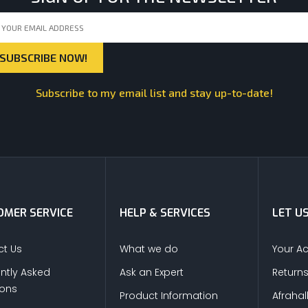
Subscribe to my email list and stay up-to-date!
MER SERVICE
HELP & SERVICES
LET U
t Us
What we do
Your A
ntly Asked
Ask an Expert
Return
ions
Product Information
Afrahal