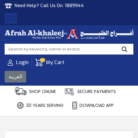
Need Help? Call Us On:
1889944
Afrah Al Khaleej
Gen Trad & Cont Co. Wll
Login
My Cart
العربية
SHOP ONLINE
SECURE PAYMENTS
30 YEARS SERVING
DOWNLOAD APP