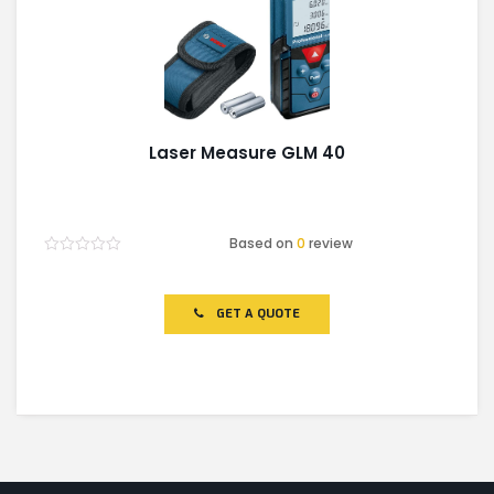
Laser Measure GLM 40
Based on
0
review
Rated
0
out
of
GET A QUOTE
5