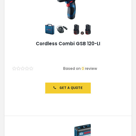
Cordless Combi GSB 120-LI
Based on
0
review
Rated
0
out
of
GET A QUOTE
5