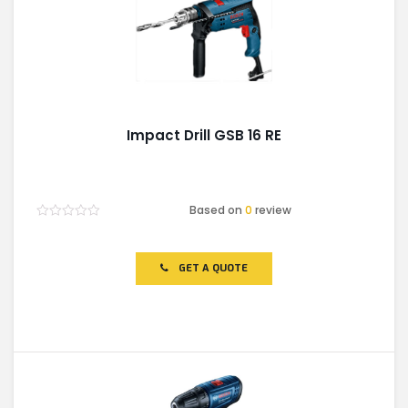
Impact Drill GSB 16 RE
Based on
0
review
Rated
0
out
of
GET A QUOTE
5