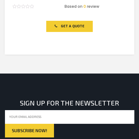
Based on
0
review
Rated
0
out
of
GET A QUOTE
5
SIGN UP FOR THE NEWSLETTER