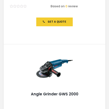
Based on
0
review
Rated
0
out
of
GET A QUOTE
5
Angle Grinder GWS 2000