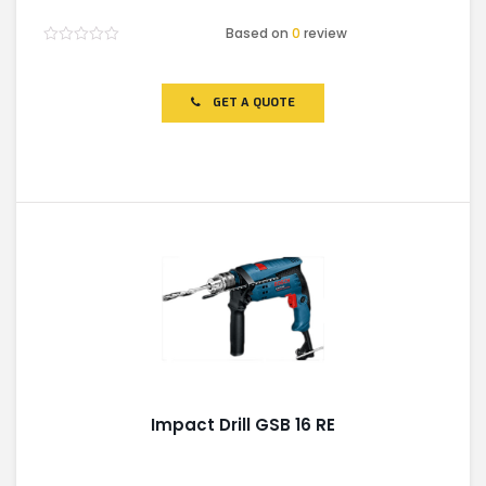
Based on
0
review
Rated
0
out
of
GET A QUOTE
5
Impact Drill GSB 16 RE