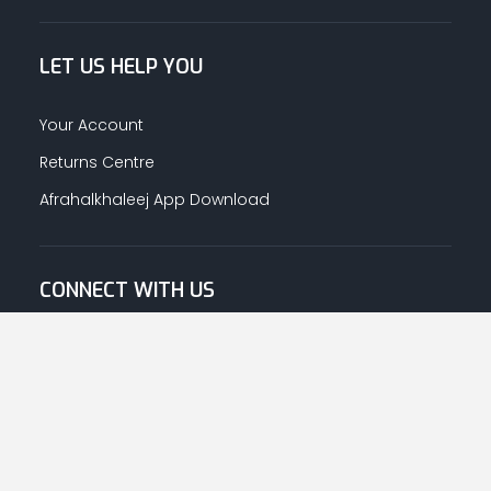
LET US HELP YOU
Your Account
Returns Centre
Afrahalkhaleej App Download
CONNECT WITH US
© Copyright
2026
Afrah-Al-Khaleej co | All Rights Reserved.
Privacy Policy
|
Terms & Conditions