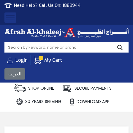
Need Help? Call Us On:
1889944
Afrah Al Khaleej
Gen Trad & Cont Co. Wll
Login
My Cart
العربية
SHOP ONLINE
SECURE PAYMENTS
30 YEARS SERVING
DOWNLOAD APP