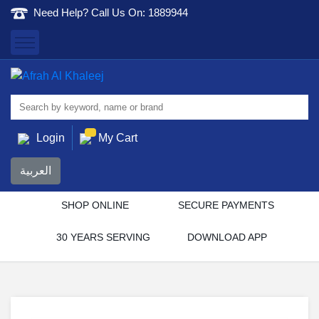
Need Help? Call Us On:
1889944
Afrah Al Khaleej
Gen Trad & Cont Co. Wll
Login
My Cart
العربية
SHOP ONLINE
SECURE PAYMENTS
30 YEARS SERVING
DOWNLOAD APP