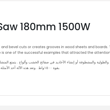
ar Saw 180mm 1500W
and bevel cuts or creates grooves in wood sheets and boards. Th
e is one of the successful examples that attracted the attention 
مل القطع العرضية والطولية والمشطوفة أو إنشاء الأخاديد في صفائح الخشب وألواح . يتم
بقوة ١٥٠٠واط . وتعد هذه الآلة أحد الأمثلة الناجحة التي جذبت انتباه المستخدمين بكفاءتها وقوتها الكبيرة.