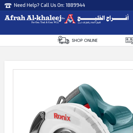
Need Help? Call Us On:
1889944
Afrah Al Khaleej
Gen Trad & Cont Co. Wll
SHOP ONLINE