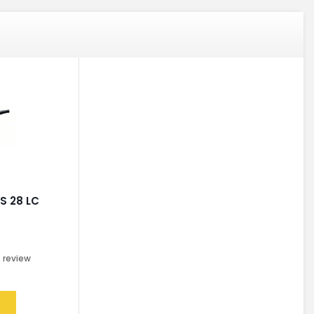
S 28 LC
0
review