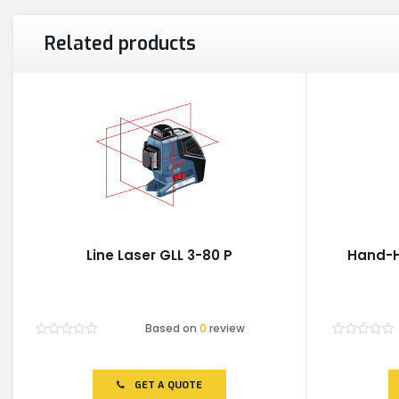
Related products
Line Laser GLL 3-80 P
Hand-H
Based on
0
review
Rated
Rated
0
0
out
out
of
of
GET A QUOTE
5
5