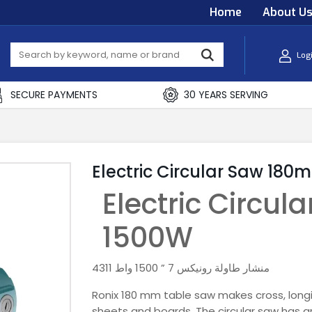
Home
About U
Log
SECURE PAYMENTS
30 YEARS SERVING
Electric Circular Saw 18
Electric Circu
1500W
منشار طاولة رونيكس 7 ” 1500 واط 4311
Ronix 180 mm table saw makes cross, longi
sheets and boards. The circular saw has gre