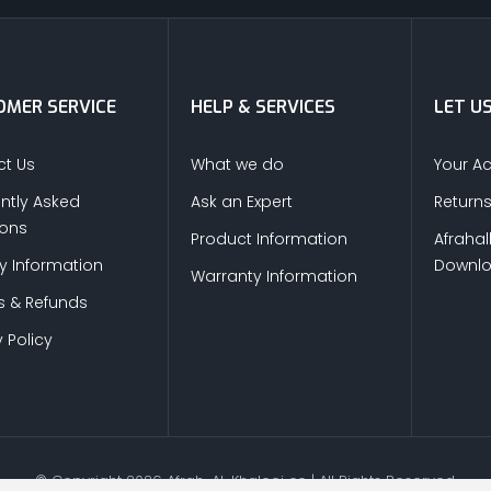
MER SERVICE
HELP & SERVICES
LET U
t Us
What we do
Your A
ntly Asked
Ask an Expert
Return
ions
Product Information
Afrahal
ry Information
Downl
Warranty Information
s & Refunds
 Policy
© Copyright
2026
Afrah-Al-Khaleej co | All Rights Reserved.