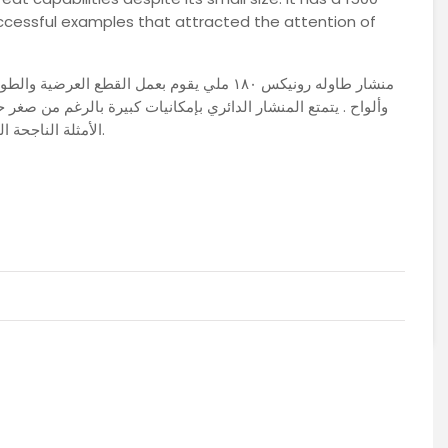
ccessful examples that attracted the attention of
منشار طاوله رونيكس ١٨٠ ملي يقوم بعمل القطع ا
الأمثلة الناجحة التي جذبت انتباه المستخدمين بكفاءتها وقوتها الكبيرة.