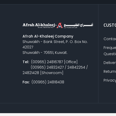
CUSTO
Afrah Al-Khaleej Company
Contac
Shuwaikh - Bank Street, P. O. Box No.
42027
Freque
Shuwaikh - 70651, Kuwait.
Quest
Tel:
(00965) 24816787 [Office]
Delive
(00965) 24832427 / 24842254 /
Return
24821428 [Showroom]
Privacy
Fax:
(00965) 24818438