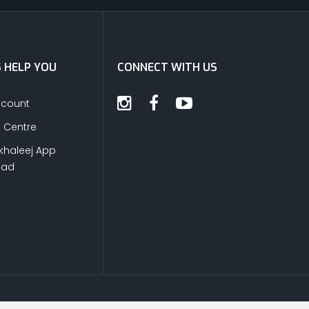
S HELP YOU
CONNECT WITH US
ccount
s Centre
khaleej App
oad