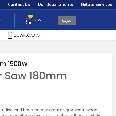
s
Contact Us
Our Departments
Help & Services
العربية
in
My Cart
DOWNLOAD APP
0mm 1500W
lar Saw 180mm
tudinal and bevel cuts or creates grooves in wood
at capabilities despite its small size. It has a 1500-