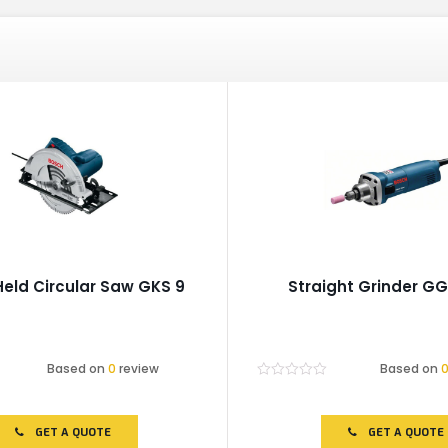
eld Circular Saw GKS 9
Straight Grinder GG
Based on
0
review
Based on
Rated
0
out
of
GET A QUOTE
GET A QUOTE
5