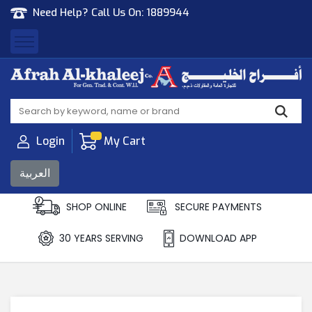
Need Help? Call Us On:
1889944
Afrah Al Khaleej
Gen Trad & Cont Co. Wll
Login
My Cart
العربية
SHOP ONLINE
SECURE PAYMENTS
30 YEARS SERVING
DOWNLOAD APP