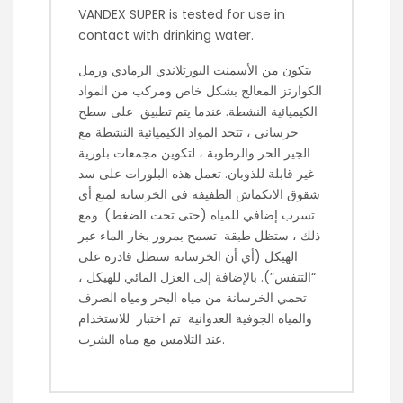
VANDEX SUPER is tested for use in
contact with drinking water.
يتكون من الأسمنت البورتلاندي الرمادي ورمل
الكوارتز المعالج بشكل خاص ومركب من المواد
الكيميائية النشطة. عندما يتم تطبيق على سطح
خرساني ، تتحد المواد الكيميائية النشطة مع
الجير الحر والرطوبة ، لتكوين مجمعات بلورية
غير قابلة للذوبان. تعمل هذه البلورات على سد
شقوق الانكماش الطفيفة في الخرسانة لمنع أي
تسرب إضافي للمياه (حتى تحت الضغط). ومع
ذلك ، ستظل طبقة تسمح بمرور بخار الماء عبر
الهيكل (أي أن الخرسانة ستظل قادرة على
“التنفس”). بالإضافة إلى العزل المائي للهيكل ،
تحمي الخرسانة من مياه البحر ومياه الصرف
والمياه الجوفية العدوانية تم اختبار للاستخدام
عند التلامس مع مياه الشرب.