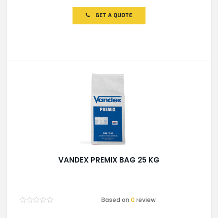
0
out
of
GET A QUOTE
5
VANDEX PREMIX BAG 25 KG
Based on
0
review
Rated
0