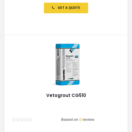
out
of
GET A QUOTE
5
Vetogrout CG510
Based on
0
review
Rated
0