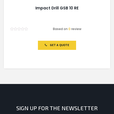
Impact Drill GSB 10 RE
Based on
0
review
Rated
0
out
of
GET A QUOTE
5
SIGN UP FOR THE NEWSLETTER