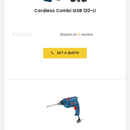
Cordless Combi GSB 120-LI
Based on
0
review
Rated
0
out
of
GET A QUOTE
5