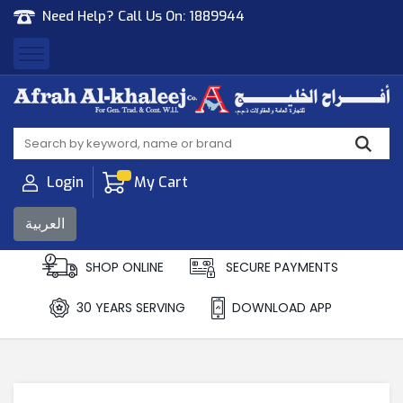
Need Help? Call Us On:
1889944
Afrah Al Khaleej
Gen Trad & Cont Co. Wll
Login
My Cart
العربية
SHOP ONLINE
SECURE PAYMENTS
30 YEARS SERVING
DOWNLOAD APP