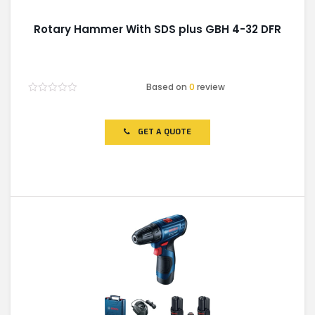
Rotary Hammer With SDS plus GBH 4-32 DFR
Based on
0
review
Rated
0
out
of
GET A QUOTE
5