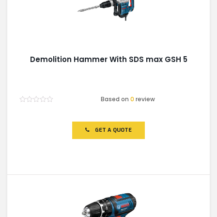
Demolition Hammer With SDS max GSH 5
Based on
0
review
Rated
0
out
of
GET A QUOTE
5