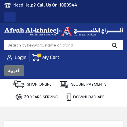
Need Help? Call Us On:
1889944
Afrah Al Khaleej
Gen Trad & Cont Co. Wll
Login
My Cart
العربية
SHOP ONLINE
SECURE PAYMENTS
30 YEARS SERVING
DOWNLOAD APP