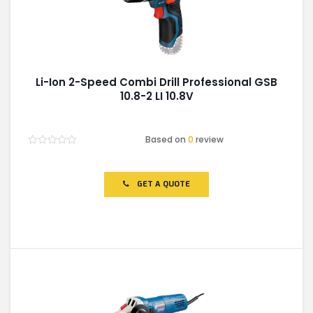
Li-Ion 2-Speed Combi Drill Professional GSB
10.8-2 LI 10.8V
Based on
0
review
Rated
0
out
of
GET A QUOTE
5