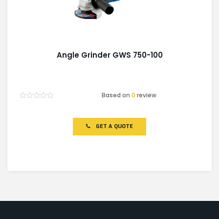
Angle Grinder GWS 750-100
Based on
0
review
Rated
0
out
of
GET A QUOTE
5