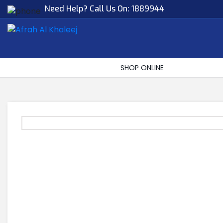
Need Help? Call Us On:
1889944
Afrah Al Khaleej
Gen Trad & Cont Co. Wll
SHOP ONLINE