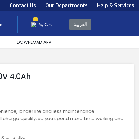
s
Contact Us
Our Departments
Help & Services
العربية
in
My Cart
DOWNLOAD APP
0V 4.0Ah
nience, longer life and less maintenance
ll charge quickly, so you spend more time working and
بطارية رونيك