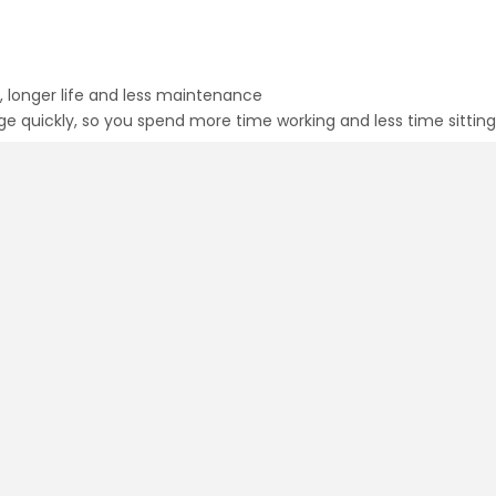
 longer life and less maintenance
ge quickly, so you spend more time working and less time sitting
بطارية
تصل بطارية ليثيوم أيون 4.0 أمبير إلى الشحن الكامل بسرعة، لذلك تقضي وقتًا أطول في العمل ووقتًا أقل في الجلوس على الشاحن.