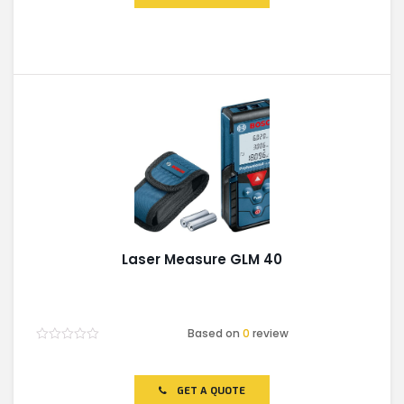
Laser Measure GLM 40
Based on
0
review
Rated
0
out
of
GET A QUOTE
5