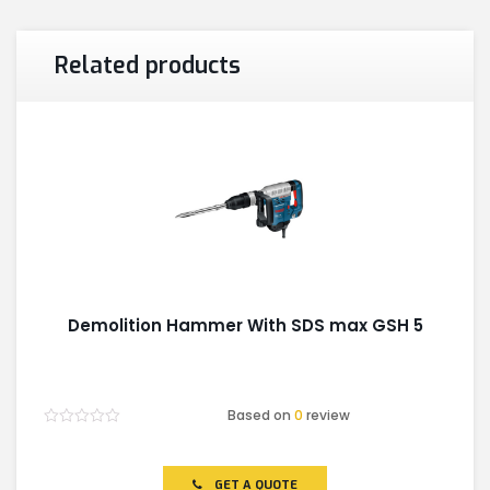
Related products
Demolition Hammer With SDS max GSH 5
Based on
0
review
Rated
0
out
of
GET A QUOTE