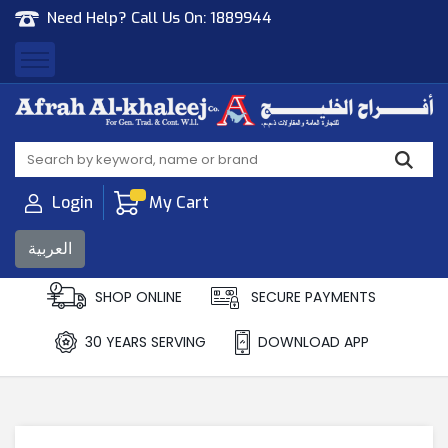
Need Help? Call Us On:
1889944
Afrah Al Khaleej
Gen Trad & Cont Co. Wll
Login
My Cart
العربية
SHOP ONLINE
SECURE PAYMENTS
30 YEARS SERVING
DOWNLOAD APP