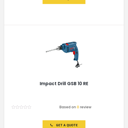
5
Impact Drill GSB 10 RE
Based on
0
review
Rated
0
out
of
GET A QUOTE
5